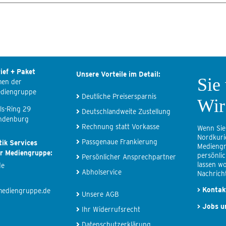
ief + Paket
Unsere Vorteile im Detail:
Sie
men der
ediengruppe
Deutliche Preisersparnis
Wir
ls-Ring 29
Deutschlandweite Zustellung
ndenburg
Rechnung statt Vorkasse
Wenn Sie
Nordkuri
Passgenaue Frankierung
tik Services
Mediengr
er Mediengruppe:
persönli
Persönlicher Ansprechpartner
lassen wo
de
Abholservice
Nachricht
>
Kontak
mediengruppe.de
Unsere AGB
>
Jobs u
Ihr Widerrufsrecht
Datenschutzerklärung