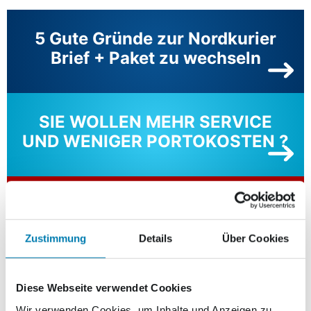
5 Gute Gründe zur Nordkurier
Brief + Paket zu wechseln
SIE WOLLEN MEHR SERVICE
UND WENIGER PORTOKOSTEN ?
Sie suchen einen professionellen
Paketversender?
Zustimmung
Details
Über Cookies
Das Starterpaket für Neukunden
Diese Webseite verwendet Cookies
Wir verwenden Cookies, um Inhalte und Anzeigen zu