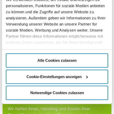
Jetzt einfach und ohne Risiko ausprobieren!
personalisieren, Funktionen für soziale Medien anbieten
Testen Sie unsere Prelabel Frankierung und sparen
zu können und die Zugriffe auf unsere Website zu
damit ab sofort beim Briefversand
analysieren. Außerdem geben wir Informationen zu Ihrer
kein Abo
Verwendung unserer Website an unsere Partner für
soziale Medien, Werbung und Analysen weiter. Unsere
keine zeitliche Befristung
Partner führen diese Informationen möglicherweise mit
weiteren Daten zusammen, die Sie ihnen bereitgestellt
keine Mindestversandmenge
haben oder die sie im Rahmen Ihrer Nutzung der Dienste
gesammelt haben.
JETZT PRELABEL VERSAND TESTEN
Alle Cookies zulassen
Cookie-Einstellungen anzeigen
Die ganz persönliche Lösung
Jetzt Ihre individuelle und unverbindliche Beratung
Notwendige Cookies zulassen
anfordern!
Wir helfen Ihnen, Handling und Kosten Ihrer