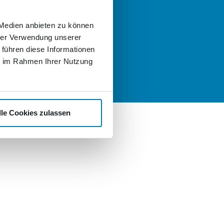
llen, schreiben Sie uns gern eine
:
 Medien anbieten zu können
t
hrer Verwendung unserer
nd Karriere
 führen diese Informationen
ie im Rahmen Ihrer Nutzung
lle Cookies zulassen