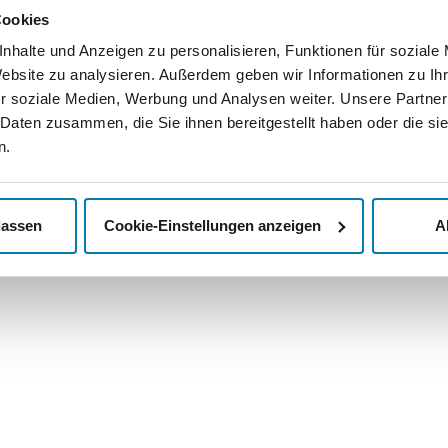
lassen wo
de
Cookies
Abholservice
Nachricht
nhalte und Anzeigen zu personalisieren, Funktionen für soziale
>
Kontak
mediengruppe.de
Unsere AGB
Website zu analysieren. Außerdem geben wir Informationen zu I
>
Jobs u
Ihr Widerrufsrecht
r soziale Medien, Werbung und Analysen weiter. Unsere Partner
 Daten zusammen, die Sie ihnen bereitgestellt haben oder die s
Datenschutzerklärung
n.
Impressum
lassen
Cookie-Einstellungen anzeigen
A