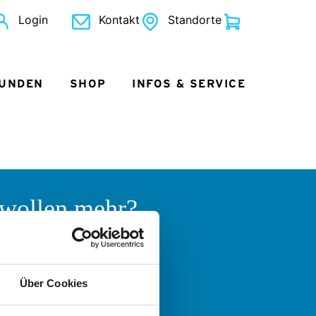
Login
Kontakt
Standorte
KUNDEN
SHOP
INFOS & SERVICE
 wollen mehr?
 helfen gern!
 Fragen zum Angebot der
er Logistik oder der Nordkurier
Über Cookies
uppen haben und sich einfach
ch informieren und beraten