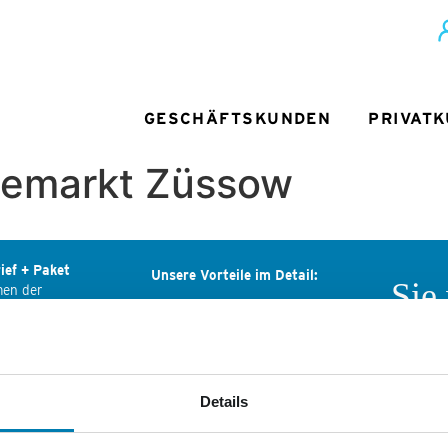
GESCHÄFTSKUNDEN
PRIVAT
chemarkt Züssow
ief + Paket
Unsere Vorteile im Detail:
Sie
men der
ediengruppe
Deutliche Preisersparnis
Wir
ls-Ring 29
Deutschlandweite Zustellung
ndenburg
Rechnung statt Vorkasse
Wenn Sie
Nordkuri
Details
Passgenaue Frankierung
tik Services
Mediengr
er Mediengruppe:
persönli
Persönlicher Ansprechpartner