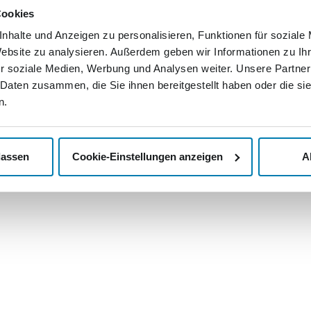
lassen wo
de
Cookies
Abholservice
Nachricht
nhalte und Anzeigen zu personalisieren, Funktionen für soziale
>
Kontak
mediengruppe.de
Unsere AGB
Website zu analysieren. Außerdem geben wir Informationen zu I
>
Jobs u
Ihr Widerrufsrecht
r soziale Medien, Werbung und Analysen weiter. Unsere Partner
 Daten zusammen, die Sie ihnen bereitgestellt haben oder die s
Datenschutzerklärung
n.
Impressum
lassen
Cookie-Einstellungen anzeigen
A