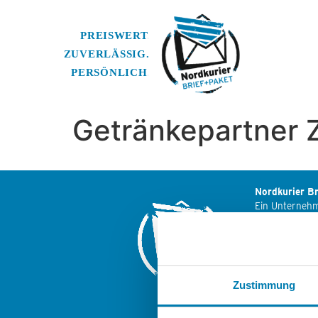
Getränkepartner 
Nordkurier Br
Ein Unterneh
Nordkurier M
Friedrich-Enge
17033 Neubra
Zustimmung
Weitere Logis
der Nordkuri