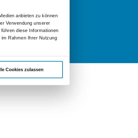
llen, schreiben Sie uns gern eine
:
 Medien anbieten zu können
t
hrer Verwendung unserer
nd Karriere
 führen diese Informationen
ie im Rahmen Ihrer Nutzung
lle Cookies zulassen