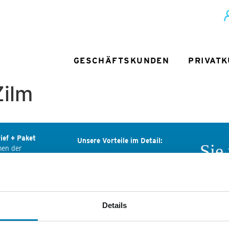
GESCHÄFTSKUNDEN
PRIVAT
Zilm
ief + Paket
Unsere Vorteile im Detail:
Sie
men der
ediengruppe
Deutliche Preisersparnis
Wir
ls-Ring 29
Deutschlandweite Zustellung
ndenburg
Rechnung statt Vorkasse
Wenn Sie
Nordkuri
Details
Passgenaue Frankierung
tik Services
Mediengr
er Mediengruppe:
persönli
Persönlicher Ansprechpartner