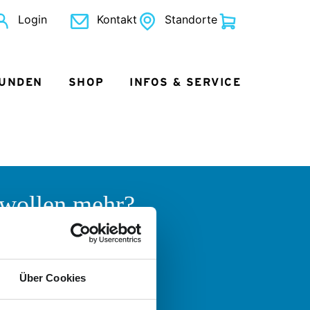
Login
Kontakt
Standorte
KUNDEN
SHOP
INFOS & SERVICE
 wollen mehr?
 helfen gern!
 Fragen zum Angebot der
er Logistik oder der Nordkurier
Über Cookies
uppen haben und sich einfach
ch informieren und beraten