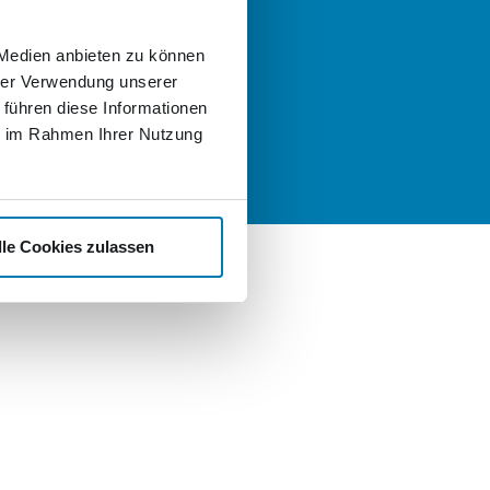
llen, schreiben Sie uns gern eine
:
 Medien anbieten zu können
t
hrer Verwendung unserer
nd Karriere
 führen diese Informationen
ie im Rahmen Ihrer Nutzung
lle Cookies zulassen