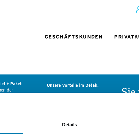
GESCHÄFTSKUNDEN
PRIVAT
ief + Paket
Unsere Vorteile im Detail:
Sie
men der
ediengruppe
Deutliche Preisersparnis
Wir
ls-Ring 29
Deutschlandweite Zustellung
ndenburg
Rechnung statt Vorkasse
Wenn Sie
Nordkuri
Details
Passgenaue Frankierung
tik Services
Mediengr
er Mediengruppe:
persönli
Persönlicher Ansprechpartner