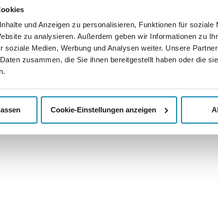
lassen wo
de
Cookies
Abholservice
Nachricht
nhalte und Anzeigen zu personalisieren, Funktionen für soziale
>
Kontak
mediengruppe.de
Unsere AGB
Website zu analysieren. Außerdem geben wir Informationen zu I
>
Jobs u
Ihr Widerrufsrecht
r soziale Medien, Werbung und Analysen weiter. Unsere Partner
 Daten zusammen, die Sie ihnen bereitgestellt haben oder die s
Datenschutzerklärung
n.
Impressum
lassen
Cookie-Einstellungen anzeigen
A