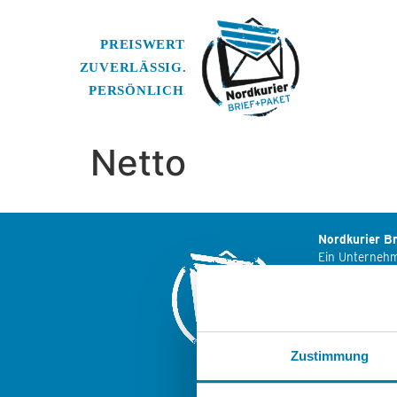
Netto
Nordkurier Br
Ein Unterneh
Nordkurier M
Friedrich-Enge
17033 Neubra
Zustimmung
Weitere Logis
der Nordkuri