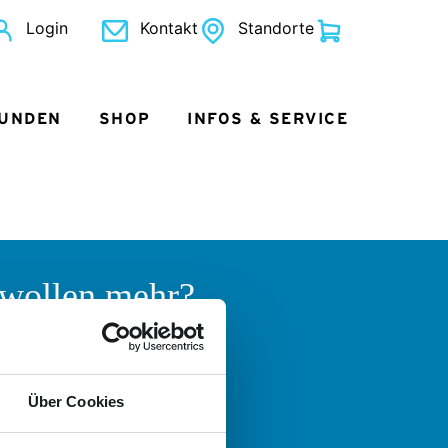
Login
Kontakt
Standorte
KUNDEN
SHOP
INFOS & SERVICE
 wollen mehr?
 helfen gern!
 Fragen zum Angebot der
er Logistik oder der Nordkurier
Über Cookies
uppen haben und sich einfach
ch informieren und beraten