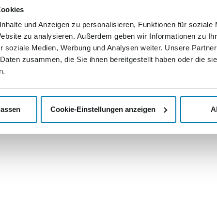
lassen wo
de
Cookies
Abholservice
Nachricht
nhalte und Anzeigen zu personalisieren, Funktionen für soziale
>
Kontak
mediengruppe.de
Unsere AGB
Website zu analysieren. Außerdem geben wir Informationen zu I
>
Jobs u
Ihr Widerrufsrecht
r soziale Medien, Werbung und Analysen weiter. Unsere Partner
 Daten zusammen, die Sie ihnen bereitgestellt haben oder die s
Datenschutzerklärung
n.
Impressum
lassen
Cookie-Einstellungen anzeigen
A