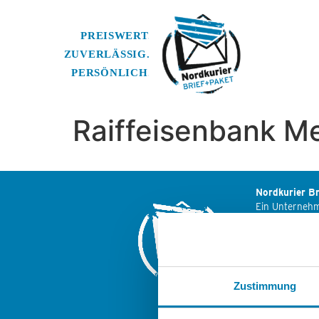
Raiffeisenbank M
Nordkurier Br
Ein Unterneh
Nordkurier M
Friedrich-Enge
17033 Neubra
Zustimmung
Weitere Logis
der Nordkuri