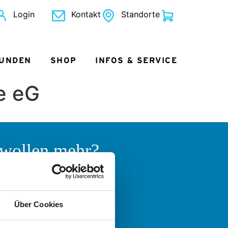
Login
Kontakt
Standorte
KUNDEN
SHOP
INFOS & SERVICE
e eG
 wollen mehr?
 helfen gern!
 Fragen zum Angebot der
er Logistik oder der Nordkurier
Über Cookies
uppen haben und sich einfach
ch informieren und beraten