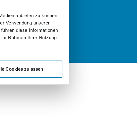
llen, schreiben Sie uns gern eine
:
 Medien anbieten zu können
t
hrer Verwendung unserer
nd Karriere
 führen diese Informationen
ie im Rahmen Ihrer Nutzung
lle Cookies zulassen