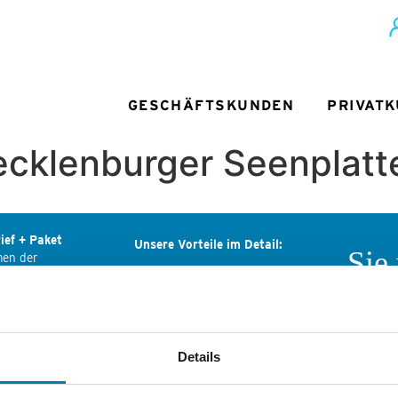
GESCHÄFTSKUNDEN
PRIVAT
ecklenburger Seenplatt
ief + Paket
Unsere Vorteile im Detail:
Sie
men der
ediengruppe
Deutliche Preisersparnis
Wir
ls-Ring 29
Deutschlandweite Zustellung
ndenburg
Rechnung statt Vorkasse
Wenn Sie
Nordkuri
Details
Passgenaue Frankierung
tik Services
Mediengr
er Mediengruppe:
persönli
Persönlicher Ansprechpartner