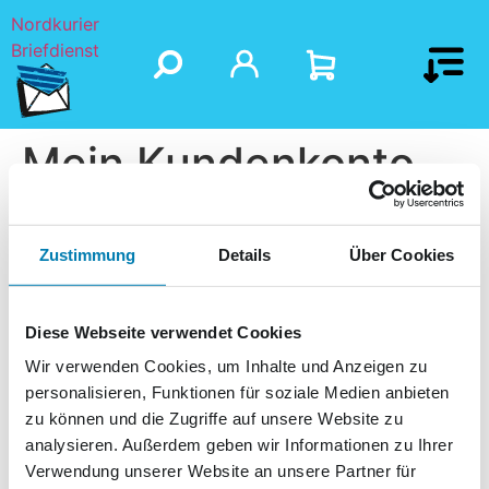
Nordkurier
Briefdienst
Mein Kundenkonto
Hast du dein Passwort vergessen? Bitte gib deinen
Benutzernamen oder E-Mail-Adresse ein. Du erhältst
Zustimmung
Details
Über Cookies
einen Link per E-Mail, womit du dir ein neues Passwort
erstellen kannst.
Diese Webseite verwendet Cookies
Benutzername oder E-Mail-Adresse
*
Wir verwenden Cookies, um Inhalte und Anzeigen zu
personalisieren, Funktionen für soziale Medien anbieten
zu können und die Zugriffe auf unsere Website zu
analysieren. Außerdem geben wir Informationen zu Ihrer
Passwort zurücksetzen
Verwendung unserer Website an unsere Partner für