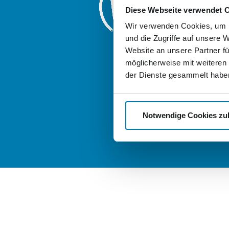
Diese Webseite verwendet 
Friedrich-Enge
17033 Neubra
Wir verwenden Cookies, um I
und die Zugriffe auf unsere 
Weitere Logis
Website an unsere Partner fü
der Nordkuri
möglicherweise mit weiteren
good-stock.
der Dienste gesammelt habe
nordkurier-
Notwendige Cookies zu