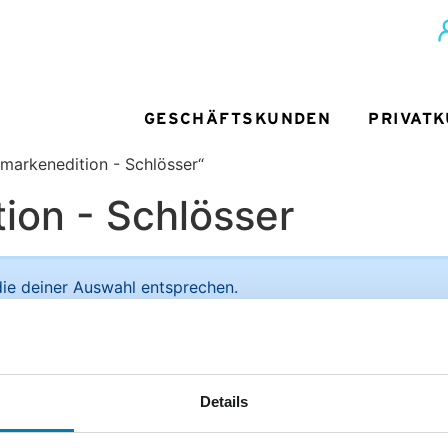
GESCHÄFTSKUNDEN
PRIVAT
fmarkenedition - Schlösser“
tion - Schlösser
ie deiner Auswahl entsprechen.
ief + Paket
Unsere Vorteile im Detail:
Details
Sie
men der
ediengruppe
Deutliche Preisersparnis