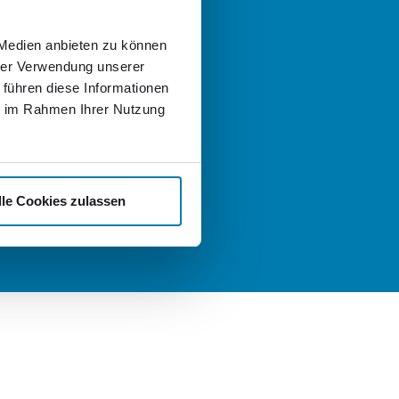
 helfen gern!
 Medien anbieten zu können
 Fragen zum Angebot der
hrer Verwendung unserer
er Logistik oder der Nordkurier
uppen haben und sich einfach
 führen diese Informationen
ch informieren und beraten
ie im Rahmen Ihrer Nutzung
llen, schreiben Sie uns gern eine
:
t
nd Karriere
lle Cookies zulassen