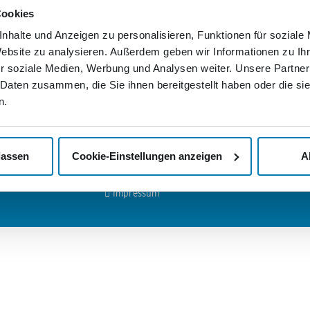
Wir
Cookies
ls-Ring 29
Deutschlandweite Zustellung
ndenburg
nhalte und Anzeigen zu personalisieren, Funktionen für soziale
Rechnung statt Vorkasse
Wenn Sie
Website zu analysieren. Außerdem geben wir Informationen zu I
Nordkuri
Passgenaue Frankierung
tik Services
Mediengr
r soziale Medien, Werbung und Analysen weiter. Unsere Partner
er Mediengruppe:
persönli
Persönlicher Ansprechpartner
 Daten zusammen, die Sie ihnen bereitgestellt haben oder die s
lassen wo
de
Abholservice
n.
Nachricht
>
Kontak
mediengruppe.de
Unsere AGB
>
Jobs u
Ihr Widerrufsrecht
lassen
Cookie-Einstellungen anzeigen
A
Datenschutzerklärung
Impressum