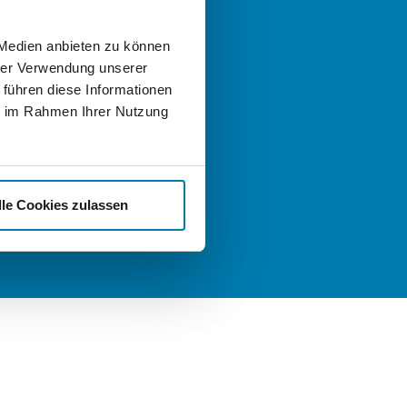
 helfen gern!
 Medien anbieten zu können
 Fragen zum Angebot der
hrer Verwendung unserer
er Logistik oder der Nordkurier
uppen haben und sich einfach
 führen diese Informationen
ch informieren und beraten
ie im Rahmen Ihrer Nutzung
llen, schreiben Sie uns gern eine
:
t
nd Karriere
lle Cookies zulassen