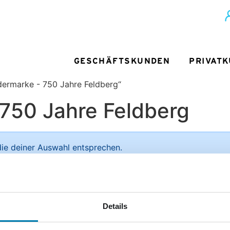
GESCHÄFTSKUNDEN
PRIVAT
dermarke - 750 Jahre Feldberg“
 750 Jahre Feldberg
ie deiner Auswahl entsprechen.
ief + Paket
Unsere Vorteile im Detail:
Details
Sie
men der
ediengruppe
Deutliche Preisersparnis