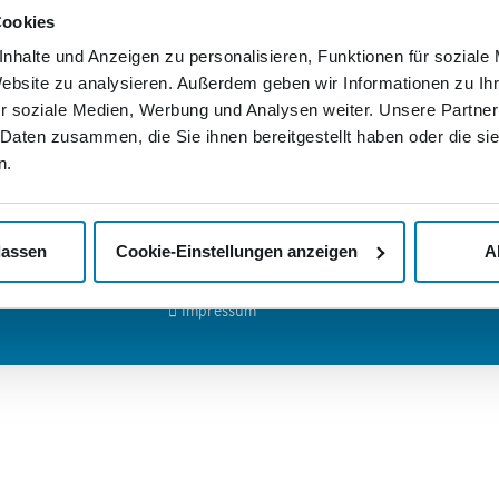
Wir
Cookies
ls-Ring 29
Deutschlandweite Zustellung
ndenburg
nhalte und Anzeigen zu personalisieren, Funktionen für soziale
Rechnung statt Vorkasse
Wenn Sie
Website zu analysieren. Außerdem geben wir Informationen zu I
Nordkuri
Passgenaue Frankierung
tik Services
Mediengr
r soziale Medien, Werbung und Analysen weiter. Unsere Partner
er Mediengruppe:
persönli
Persönlicher Ansprechpartner
 Daten zusammen, die Sie ihnen bereitgestellt haben oder die s
lassen wo
de
Abholservice
n.
Nachricht
>
Kontak
mediengruppe.de
Unsere AGB
>
Jobs u
Ihr Widerrufsrecht
lassen
Cookie-Einstellungen anzeigen
A
Datenschutzerklärung
Impressum