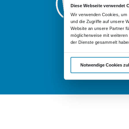
Diese Webseite verwendet 
Friedrich-Enge
17033 Neubra
Wir verwenden Cookies, um I
und die Zugriffe auf unsere 
Weitere Logis
Website an unsere Partner fü
der Nordkuri
möglicherweise mit weiteren
good-stock.
der Dienste gesammelt habe
nordkurier-
Notwendige Cookies zu