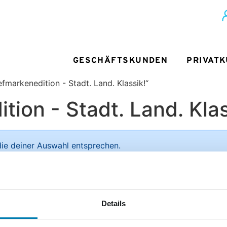
GESCHÄFTSKUNDEN
PRIVAT
fmarkenedition - Stadt. Land. Klassik!“
tion - Stadt. Land. Klas
ie deiner Auswahl entsprechen.
ief + Paket
Unsere Vorteile im Detail:
Details
Sie
men der
ediengruppe
Deutliche Preisersparnis