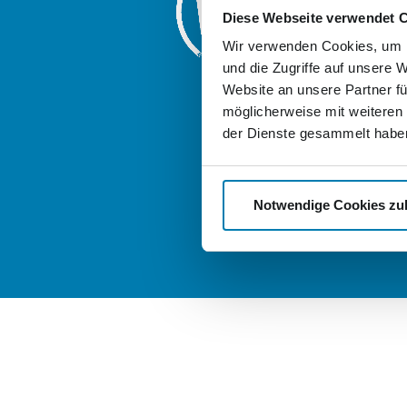
Diese Webseite verwendet 
Friedrich-Enge
17033 Neubra
Wir verwenden Cookies, um I
und die Zugriffe auf unsere 
Weitere Logis
Website an unsere Partner fü
der Nordkuri
möglicherweise mit weiteren
good-stock.
der Dienste gesammelt habe
nordkurier-
Notwendige Cookies zu