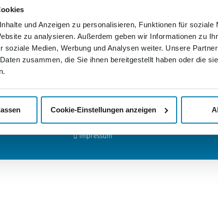
Wir
Cookies
ls-Ring 29
Deutschlandweite Zustellung
ndenburg
nhalte und Anzeigen zu personalisieren, Funktionen für soziale
Rechnung statt Vorkasse
Wenn Sie
Website zu analysieren. Außerdem geben wir Informationen zu I
Nordkuri
Passgenaue Frankierung
tik Services
Mediengr
r soziale Medien, Werbung und Analysen weiter. Unsere Partner
er Mediengruppe:
persönli
Persönlicher Ansprechpartner
 Daten zusammen, die Sie ihnen bereitgestellt haben oder die s
lassen wo
de
Abholservice
n.
Nachricht
>
Kontak
mediengruppe.de
Unsere AGB
>
Jobs u
Ihr Widerrufsrecht
lassen
Cookie-Einstellungen anzeigen
A
Datenschutzerklärung
Impressum