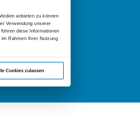
 helfen gern!
 Medien anbieten zu können
 Fragen zum Angebot der
hrer Verwendung unserer
er Logistik oder der Nordkurier
uppen haben und sich einfach
 führen diese Informationen
ch informieren und beraten
ie im Rahmen Ihrer Nutzung
llen, schreiben Sie uns gern eine
:
t
nd Karriere
lle Cookies zulassen