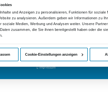
Wir
Cookies
ls-Ring 29
Deutschlandweite Zustellung
ndenburg
nhalte und Anzeigen zu personalisieren, Funktionen für soziale
Rechnung statt Vorkasse
Wenn Sie
Website zu analysieren. Außerdem geben wir Informationen zu I
Nordkuri
Passgenaue Frankierung
tik Services
Mediengr
r soziale Medien, Werbung und Analysen weiter. Unsere Partner
er Mediengruppe:
persönli
Persönlicher Ansprechpartner
 Daten zusammen, die Sie ihnen bereitgestellt haben oder die s
lassen wo
de
Abholservice
n.
Nachricht
>
Kontak
mediengruppe.de
Unsere AGB
>
Jobs u
Ihr Widerrufsrecht
lassen
Cookie-Einstellungen anzeigen
A
Datenschutzerklärung
Impressum