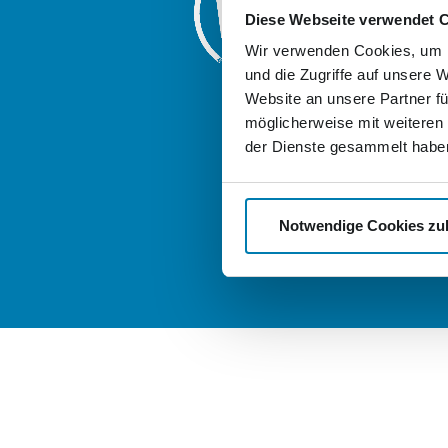
Diese Webseite verwendet 
Friedrich-Enge
17033 Neubra
Wir verwenden Cookies, um I
und die Zugriffe auf unsere 
Weitere Logis
Website an unsere Partner fü
der Nordkuri
möglicherweise mit weiteren
good-stock.
der Dienste gesammelt habe
nordkurier-
Notwendige Cookies zu