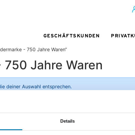
GESCHÄFTSKUNDEN
PRIVAT
ndermarke - 750 Jahre Waren“
- 750 Jahre Waren
ie deiner Auswahl entsprechen.
ief + Paket
Unsere Vorteile im Detail:
Details
Sie
men der
ediengruppe
Deutliche Preisersparnis