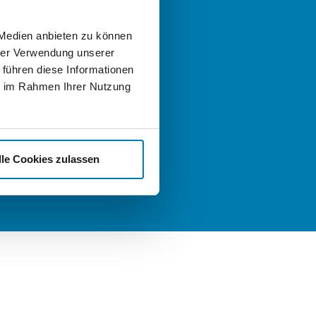
 helfen gern!
 Medien anbieten zu können
 Fragen zum Angebot der
hrer Verwendung unserer
er Logistik oder der Nordkurier
uppen haben und sich einfach
 führen diese Informationen
ch informieren und beraten
ie im Rahmen Ihrer Nutzung
llen, schreiben Sie uns gern eine
:
t
nd Karriere
lle Cookies zulassen