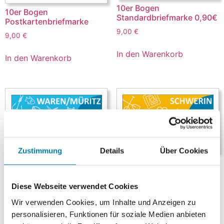
10er Bogen
10er Bogen
Standardbriefmarke 0,90€
Postkartenbriefmarke
9,00
€
9,00
€
In den Warenkorb
In den Warenkorb
Zustimmung
Details
Über Cookies
10er Bogen
10er Bogen
Großbriefmarken 1,75€
Kompaktbriefmarke 1,05€
17,50
€
10,50
€
Diese Webseite verwendet Cookies
Wir verwenden Cookies, um Inhalte und Anzeigen zu
In den Warenkorb
In den Warenkorb
personalisieren, Funktionen für soziale Medien anbieten