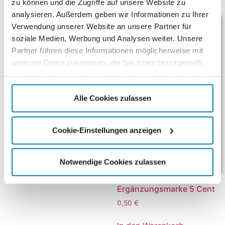
zu können und die Zugriffe auf unsere Website zu
analysieren. Außerdem geben wir Informationen zu Ihrer
Verwendung unserer Website an unsere Partner für
soziale Medien, Werbung und Analysen weiter. Unsere
Partner führen diese Informationen möglicherweise mit
weiteren Daten zusammen, die Sie ihnen bereitgestellt
haben oder die sie im Rahmen Ihrer Nutzung der Dienste
gesammelt haben.
10er Bogen
Maxibriefmarke 2,85€
Alle Cookies zulassen
28,50
€
Cookie-Einstellungen anzeigen
In den Warenkorb
Notwendige Cookies zulassen
10er Bogen
Ergänzungsmarke 5 Cent
0,50
€