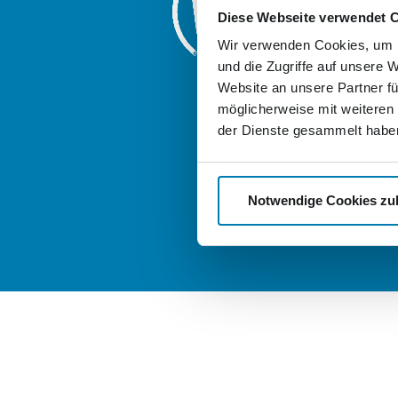
Diese Webseite verwendet 
Friedrich-Enge
17033 Neubra
Wir verwenden Cookies, um I
und die Zugriffe auf unsere 
Weitere Logis
Website an unsere Partner fü
der Nordkuri
möglicherweise mit weiteren
good-stock.
der Dienste gesammelt habe
nordkurier-
Notwendige Cookies zu