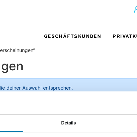
GESCHÄFTSKUNDEN
PRIVAT
rerscheinungen“
ngen
ie deiner Auswahl entsprechen.
ief + Paket
Unsere Vorteile im Detail:
Details
Sie
men der
ediengruppe
Deutliche Preisersparnis