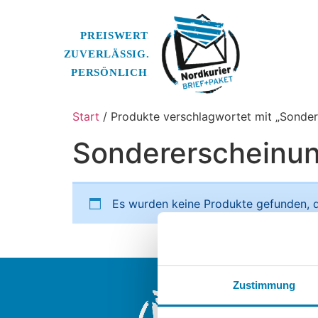
Start
/ Produkte verschlagwortet mit „Sonde
Sondererscheinu
Es wurden keine Produkte gefunden, d
Nordkurier Br
Zustimmung
Ein Unterneh
Nordkurier M