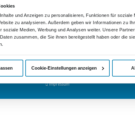
Wir
Cookies
ls-Ring 29
Deutschlandweite Zustellung
ndenburg
nhalte und Anzeigen zu personalisieren, Funktionen für soziale
Rechnung statt Vorkasse
Wenn Sie
Website zu analysieren. Außerdem geben wir Informationen zu I
Nordkuri
Passgenaue Frankierung
tik Services
Mediengr
r soziale Medien, Werbung und Analysen weiter. Unsere Partner
er Mediengruppe:
persönli
Persönlicher Ansprechpartner
 Daten zusammen, die Sie ihnen bereitgestellt haben oder die s
lassen wo
de
Abholservice
n.
Nachricht
>
Kontak
mediengruppe.de
Unsere AGB
>
Jobs u
Ihr Widerrufsrecht
lassen
Cookie-Einstellungen anzeigen
A
Datenschutzerklärung
Impressum