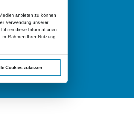
 helfen gern!
 Medien anbieten zu können
 Fragen zum Angebot der
hrer Verwendung unserer
er Logistik oder der Nordkurier
uppen haben und sich einfach
 führen diese Informationen
ch informieren und beraten
ie im Rahmen Ihrer Nutzung
llen, schreiben Sie uns gern eine
:
t
nd Karriere
lle Cookies zulassen