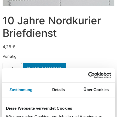
10 Jahre Nordkurier
Briefdienst
4,28
€
Vorrätig
In den Warenkorb
Beschreibung
Zustimmung
Details
Über Cookies
Beschreibung
Diese Webseite verwendet Cookies
Wir verwenden Cookies, um Inhalte und Anzeigen zu