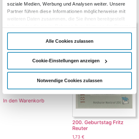
soziale Medien, Werbung und Analysen weiter. Unsere
Ähnliche Produkte
Partner führen diese Informationen möglicherweise mit
weiteren Daten zusammen, die Sie ihnen bereitgestellt
haben oder die sie im Rahmen Ihrer Nutzung der Dienste
gesammelt haben.
Alle Cookies zulassen
Cookie-Einstellungen anzeigen
Weltkulturerbe Stralsund
Notwendige Cookies zulassen
2,10
€
In den Warenkorb
200. Geburtstag Fritz
Reuter
1,73
€