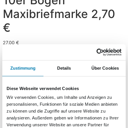
10er Bogen
Maxibriefmarke 2,70
€
27,00
€
Vorrätig
In den Warenkorb
Zustimmung
Details
Über Cookies
Beschreibung
Diese Webseite verwendet Cookies
Wir verwenden Cookies, um Inhalte und Anzeigen zu
Beschreibung
personalisieren, Funktionen für soziale Medien anbieten
zu können und die Zugriffe auf unsere Website zu
analysieren. Außerdem geben wir Informationen zu Ihrer
10 Marken zu je 2,70 EUR für Maxibriefe.
Verwendung unserer Website an unsere Partner für