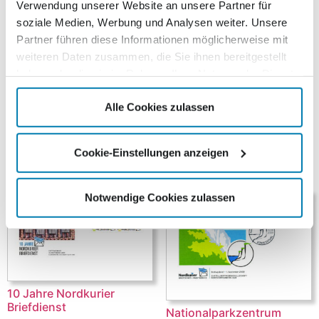
Verwendung unserer Website an unsere Partner für
soziale Medien, Werbung und Analysen weiter. Unsere
Beschreibung
Partner führen diese Informationen möglicherweise mit
weiteren Daten zusammen, die Sie ihnen bereitgestellt
Am 25. August 2012, anlässlich des 150. Jubiläums der
haben oder die sie im Rahmen Ihrer Nutzung der Dienste
Raiffeisenbank Mecklenburger Seenplatte, gab der
gesammelt haben.
Kurierverlag in Zusammenarbeit mit der Raiffeisenbank
Alle Cookies zulassen
eine Sondermarke heraus.
Cookie-Einstellungen anzeigen
Ähnliche Produkte
Notwendige Cookies zulassen
10 Jahre Nordkurier
Briefdienst
Nationalparkzentrum