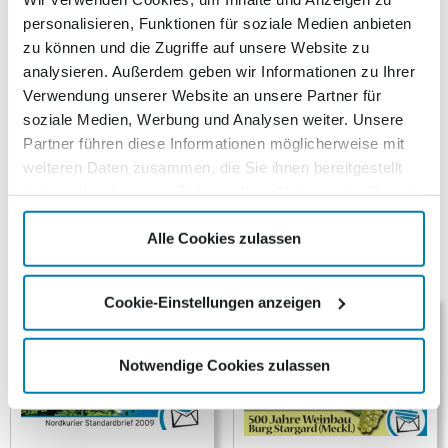
diesem Jahr bereits zum 20. Mal in Kirchen,
personalisieren, Funktionen für soziale Medien anbieten
Herrenhäusern und ehemaligen Industrieanlagen nach
zu können und die Zugriffe auf unsere Website zu
dem Motto ‚ Auf zur musikalischen Landpartie‘
analysieren. Außerdem geben wir Informationen zu Ihrer
au&szuml;ergewöhnliche Konzerterlebnisse. Als
Verwendung unserer Website an unsere Partner für
Medienpartner der Festspiele gab der Nordkurier am 13.
soziale Medien, Werbung und Analysen weiter. Unsere
Mai 2010, der Tag des Jubiläums-Konzertes, eine
Partner führen diese Informationen möglicherweise mit
Sondermarke heraus. Die selbstklebende Wertmarke für
weiteren Daten zusammen, die Sie ihnen bereitgestellt
den Standardbrief (0,44 €) zeigt ein musikalisches
haben oder die sie im Rahmen Ihrer Nutzung der Dienste
Stimmungsbild
gesammelt haben.
Alle Cookies zulassen
Ähnliche Produkte
Cookie-Einstellungen anzeigen
Notwendige Cookies zulassen