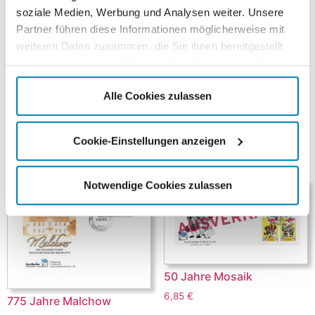
200. Jubiläum des ältesten Sportvereins Deutschlands,
soziale Medien, Werbung und Analysen weiter. Unsere
gab der Kurierverlag in Zusammenarbeit mit dem TSV
Partner führen diese Informationen möglicherweise mit
1814 Friedland eine Sondermarke heraus. Die
weiteren Daten zusammen, die Sie ihnen bereitgestellt
selbstklebende Sonderbriefmarke (0,49 €) ist einzeln
haben oder die sie im Rahmen Ihrer Nutzung der Dienste
oder zusammengefasst in nummerierten 10er Bogen
gesammelt haben.
erhältlich. Der dazugehörige Ersttagsbrief (2,50 €)
Alle Cookies zulassen
erschien in einer limitierten Auflage von 800 Stück.
Cookie-Einstellungen anzeigen
Ähnliche Produkte
Notwendige Cookies zulassen
50 Jahre Mosaik
6,85
€
775 Jahre Malchow