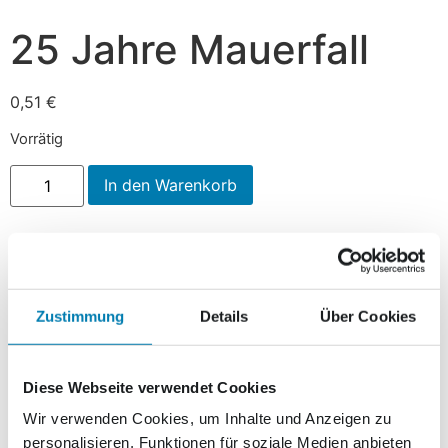
25 Jahre Mauerfall
0,51
€
Vorrätig
In den Warenkorb
Beschreibung
Beschreibung
Zustimmung
Details
Über Cookies
Am 09.11.2014 gibt der Kurierverlag anlässlich des 25-
Diese Webseite verwendet Cookies
jährigen Jubiläums des Mauerfalls eine
Wir verwenden Cookies, um Inhalte und Anzeigen zu
Sonderbriefmarke heraus. Der Ersttagsbrief zeigt
personalisieren, Funktionen für soziale Medien anbieten
jubelnde Menschen auf der ehemaligen Mauer vor dem