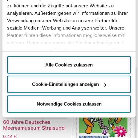
zu können und die Zugriffe auf unsere Website zu
Brandenburger Tor. Die selbstklebende
analysieren. Außerdem geben wir Informationen zu Ihrer
Sonderbriefmarke (0,51 €) ist einzeln oder
Verwendung unserer Website an unsere Partner für
zusammengefasst in nummerierten 10er-Bögen
soziale Medien, Werbung und Analysen weiter. Unsere
erhältlich. Der dazugehörige Ersttagsbrief (2,90 €)
Partner führen diese Informationen möglicherweise mit
erscheint in einer limitierten Auflage von 800 Stück.
weiteren Daten zusammen, die Sie ihnen bereitgestellt
haben oder die sie im Rahmen Ihrer Nutzung der Dienste
Ähnliche Produkte
gesammelt haben.
Alle Cookies zulassen
Cookie-Einstellungen anzeigen
Notwendige Cookies zulassen
60 Jahre Deutsches
Meeresmuseum Stralsund
0,44
€