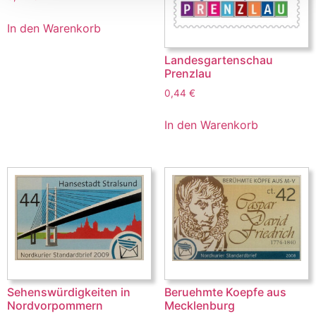
In den Warenkorb
Landesgartenschau
Prenzlau
0,44
€
In den Warenkorb
Sehenswürdigkeiten in
Beruehmte Koepfe aus
Nordvorpommern
Mecklenburg