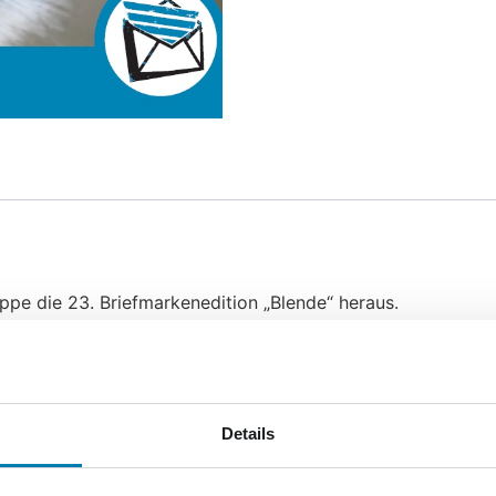
pe die 23. Briefmarkenedition „Blende“ heraus.
bewerb 2015, unter dem Motto „Tierisches – tierisch gut“,
r-Bögen der vier Formate sowie einen nassklebenden Briefm
gsbrief. Diese erscheinen in einer limitierten Auflage von 
Details