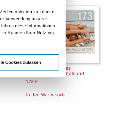
 Medien anbieten zu können
hrer Verwendung unserer
 führen diese Informationen
ie im Rahmen Ihrer Nutzung
lle Cookies zulassen
g-
60 Jahre Deutsches
Meeresmuseum Stralsund
1,73
€
In den Warenkorb