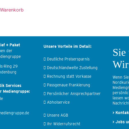
 Warenkorb
ief + Paket
Unsere Vorteile im Detail:
Sie
men der
ediengruppe
Deutliche Preisersparnis
Wir
ls-Ring 29
Deutschlandweite Zustellung
ndenburg
Rechnung statt Vorkasse
Wenn Sie
Nordkuri
Passgenaue Frankierung
tik Services
Mediengr
er Mediengruppe:
persönli
Persönlicher Ansprechpartner
lassen wo
de
Abholservice
Nachricht
>
Kontak
mediengruppe.de
Unsere AGB
>
Jobs u
Ihr Widerrufsrecht