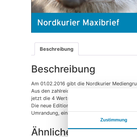
Beschreibung
Beschreibung
Am 01.02.2016 gibt die Nordkurier Mediengrup
Aus den zahlreichen Teilnehmern am Fotowett
jetzt die 4 Wertstufen schmücken.
Die neue Edition beinhaltet nummerierte 10e
Umrandung, einen Viererblock und einen Erstta
Zustimmung
Ähnliche Produkte