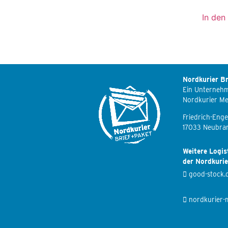
In den
Nordkurier Br
Ein Unterneh
Nordkurier M
Friedrich-Enge
17033 Neubra
Weitere Logis
der Nordkuri
good-stock.
nordkurier-