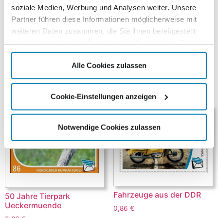
soziale Medien, Werbung und Analysen weiter. Unsere
Das Motto „Frosch- und Vogelperspektive“ wurde von
Partner führen diese Informationen möglicherweise mit
den Fotografen kreativ umgesetzt. Außergewöhnliche
weiteren Daten zusammen, die Sie ihnen bereitgestellt
Ansichten und tierische Motive finden sich auf den vier
haben oder die sie im Rahmen Ihrer Nutzung der Dienste
Wertstufen Standard-, Kompakt-, Groß- und Maxibrief
gesammelt haben.
wieder.
Alle Cookies zulassen
Ähnliche Produkte
Cookie-Einstellungen anzeigen
Notwendige Cookies zulassen
Fahrzeuge aus der DDR
50 Jahre Tierpark
Ueckermuende
0,86
€