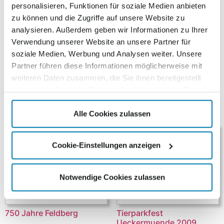
Austragung des 57. Deutschen Schützentages in
personalisieren, Funktionen für soziale Medien anbieten
Neubrandenburg, gab der Kurierverlag in
zu können und die Zugriffe auf unsere Website zu
Zusammenarbeit mit dem Landesschützenverband
analysieren. Außerdem geben wir Informationen zu Ihrer
Mecklenburg Vorpommern eine Sondermarke heraus.Die
Verwendung unserer Website an unsere Partner für
selbstklebende Wertmarke für den Standardbrief (0,44
soziale Medien, Werbung und Analysen weiter. Unsere
€) zeigt das Stargarder Tor in Verbindung mit einer
Partner führen diese Informationen möglicherweise mit
Schützenscheibe
weiteren Daten zusammen, die Sie ihnen bereitgestellt
haben oder die sie im Rahmen Ihrer Nutzung der Dienste
Ähnliche Produkte
gesammelt haben.
Alle Cookies zulassen
Cookie-Einstellungen anzeigen
Notwendige Cookies zulassen
750 Jahre Feldberg
Tierparkfest
Ueckermuende 2009