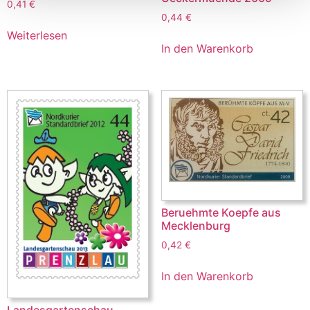
0,41
€
0,44
€
Weiterlesen
In den Warenkorb
Beruehmte Koepfe aus
Mecklenburg
0,42
€
In den Warenkorb