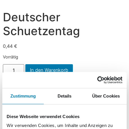
Deutscher
Schuetzentag
0,44
€
Vorrätig
In den Warenkorb
Beschreibung
Zustimmung
Details
Über Cookies
Beschreibung
Diese Webseite verwendet Cookies
Am 16. April, anlässlich der Feierlichkeiten zur
Wir verwenden Cookies, um Inhalte und Anzeigen zu