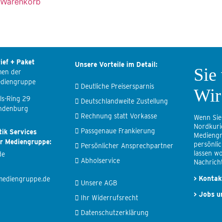
 Warenkorb
ief + Paket
Unsere Vorteile im Detail:
Sie
men der
ediengruppe
Deutliche Preisersparnis
Wir
ls-Ring 29
Deutschlandweite Zustellung
ndenburg
Rechnung statt Vorkasse
Wenn Sie
Nordkuri
Passgenaue Frankierung
tik Services
Mediengr
er Mediengruppe:
persönli
Persönlicher Ansprechpartner
lassen wo
de
Abholservice
Nachricht
>
Kontak
mediengruppe.de
Unsere AGB
>
Jobs u
Ihr Widerrufsrecht
Datenschutzerklärung