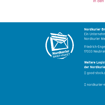
In den
Nordkurier Br
Ein Unterneh
Nordkurier M
Friedrich-Enge
17033 Neubra
Weitere Logis
der Nordkuri
good-stock.
nordkurier-