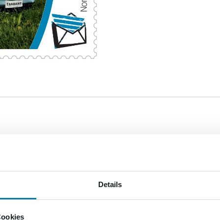
enedition, welche Fahrzeugen aus der ehemaligen DDR gewidm
tburg 353 S. Die Edition beinhaltet nummerierte 10er-Bög
r Umrandung und den Ersttagsbrief (limitierte Auflage von
Details
Cookies