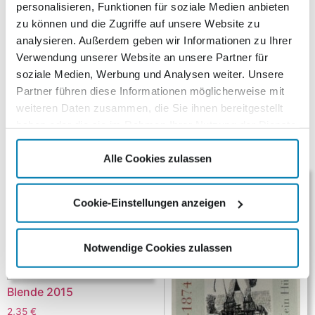
personalisieren, Funktionen für soziale Medien anbieten
vier Wertstufen schmücken.
zu können und die Zugriffe auf unsere Website zu
Die neue Edition beinhaltet nummerierte 10er-Bögen der
analysieren. Außerdem geben wir Informationen zu Ihrer
vier verschiedenen Formate sowie einen nassklebenden
Verwendung unserer Website an unsere Partner für
Briefmarkensatz mit passend gestalteter Umrandung
soziale Medien, Werbung und Analysen weiter. Unsere
und einen Ersttagsbrief. Diese erscheinen in einer
Partner führen diese Informationen möglicherweise mit
limitierten Auflage von je 400 Stück.
weiteren Daten zusammen, die Sie ihnen bereitgestellt
haben oder die sie im Rahmen Ihrer Nutzung der Dienste
Ähnliche Produkte
gesammelt haben.
Alle Cookies zulassen
Cookie-Einstellungen anzeigen
Notwendige Cookies zulassen
Blende 2015
2,35
€