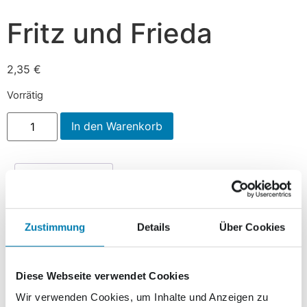
Fritz und Frieda
2,35
€
Vorrätig
In den Warenkorb
Beschreibung
Beschreibung
Zustimmung
Details
Über Cookies
Am 01.08.2016 gibt die Nordkurier Mediengruppe die
24. Briefmarkenedition „Fritz & Frieda“ heraus.
Diese Webseite verwendet Cookies
Fritz und Frieda sind die beiden Maskottchen des
Wir verwenden Cookies, um Inhalte und Anzeigen zu
Nordkurier Briefdienst + Paketservice, welche jetzt die