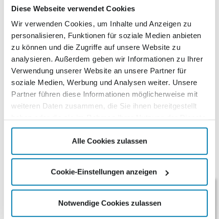
Diese Webseite verwendet Cookies
6,25
€
Wir verwenden Cookies, um Inhalte und Anzeigen zu
personalisieren, Funktionen für soziale Medien anbieten
Nicht vorrätig
zu können und die Zugriffe auf unsere Website zu
analysieren. Außerdem geben wir Informationen zu Ihrer
Verwendung unserer Website an unsere Partner für
Beschreibung
soziale Medien, Werbung und Analysen weiter. Unsere
Partner führen diese Informationen möglicherweise mit
Beschreibung
weiteren Daten zusammen, die Sie ihnen bereitgestellt
haben oder die sie im Rahmen Ihrer Nutzung der Dienste
Markenheft Netto Gross
gesammelt haben.
Alle Cookies zulassen
Ähnliche Produkte
Cookie-Einstellungen anzeigen
Notwendige Cookies zulassen