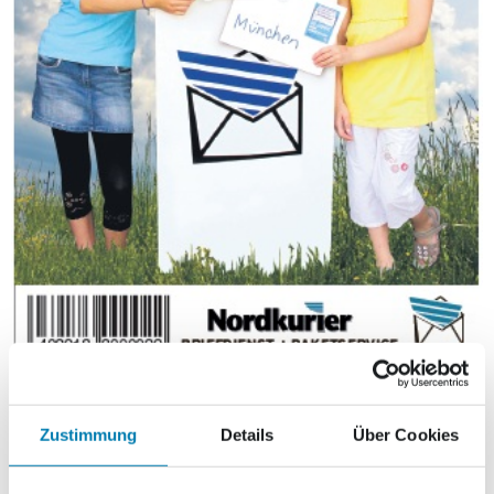
Markenheft Netto
Zustimmung
Details
Über Cookies
Gross