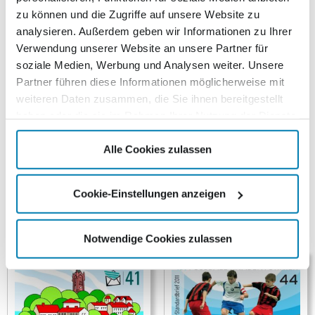
zu können und die Zugriffe auf unsere Website zu
3,15
€
analysieren. Außerdem geben wir Informationen zu Ihrer
Verwendung unserer Website an unsere Partner für
Nicht vorrätig
soziale Medien, Werbung und Analysen weiter. Unsere
Partner führen diese Informationen möglicherweise mit
weiteren Daten zusammen, die Sie ihnen bereitgestellt
Beschreibung
haben oder die sie im Rahmen Ihrer Nutzung der Dienste
gesammelt haben.
Beschreibung
Alle Cookies zulassen
Markenheft Netto Standard
Cookie-Einstellungen anzeigen
Ähnliche Produkte
Notwendige Cookies zulassen