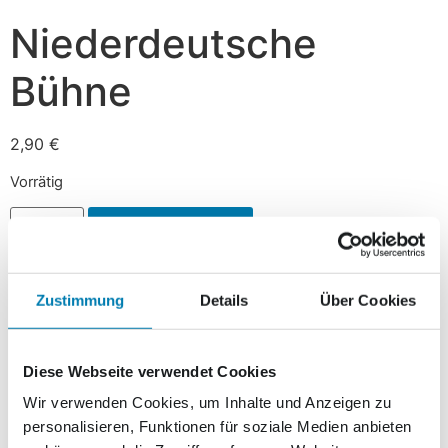
Niederdeutsche
Bühne
2,90
€
Vorrätig
In den Warenkorb
Zustimmung
Details
Über Cookies
Beschreibung
Beschreibung
Diese Webseite verwendet Cookies
Wir verwenden Cookies, um Inhalte und Anzeigen zu
Am 15.04.2014, anlässlich des 80-jährigen Jubiläums der
personalisieren, Funktionen für soziale Medien anbieten
Niederdeutschen Bühne der Stadt Neubrandenburg e.V.,