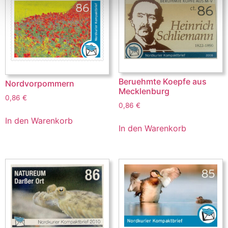
Beruehmte Koepfe aus
Nordvorpommern
Mecklenburg
0,86
€
0,86
€
In den Warenkorb
In den Warenkorb