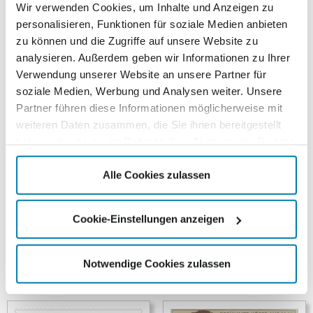
Wir verwenden Cookies, um Inhalte und Anzeigen zu
‚Sehenswürdigkeiten in Nordvorpommern‘ die
personalisieren, Funktionen für soziale Medien anbieten
selbstklebendenWertmarken der 9. Briefmarkenedition
zu können und die Zugriffe auf unsere Website zu
des Kurierverlages. Die erst 2007 fertig gestellte
analysieren. Außerdem geben wir Informationen zu Ihrer
Rügenbrücke über den Strelasund,eines der längsten
Verwendung unserer Website an unsere Partner für
Brückenbauwerke Deutschlands, dient als Motivfür die
soziale Medien, Werbung und Analysen weiter. Unsere
Standardbriefmarke. Auf der Kompaktbriefmarke ist die
Partner führen diese Informationen möglicherweise mit
1887 errichtete Wiecker Holzklappbrücke, die nach
weiteren Daten zusammen, die Sie ihnen bereitgestellt
holländischem Vorbild erbaut wurde, abgebildet. Als
haben oder die sie im Rahmen Ihrer Nutzung der Dienste
Motiv für die Gro&szuml;briefmarke dient die Seebrücke
gesammelt haben.
Sellin.Mit 394 Metern Länge ist sie die längste
Alle Cookies zulassen
Seebrücke der Insel Rügen. Die Maxibriefmarke zeigt
gleich 2 Sehenswürdigkeiten in Ribnitz-Damgarten. Zum
einen das Rostocker Tor aus dem 15. Jahrhundert und
Cookie-Einstellungen anzeigen
zum zweiten im Hintergrund die Marienkirche von 1233.
Notwendige Cookies zulassen
Ähnliche Produkte