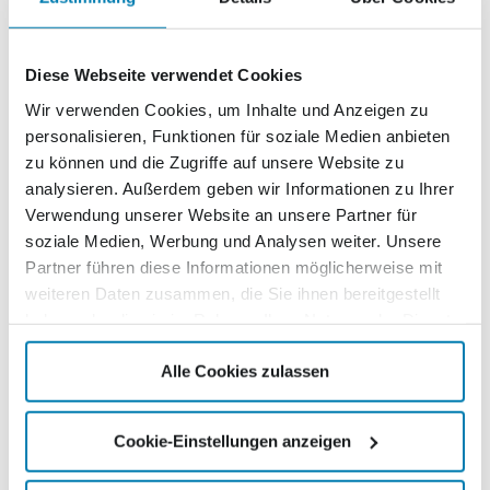
Beschreibung
Diese Webseite verwendet Cookies
Seit dem 1. April 2009 zieren vier verschiedene
Wir verwenden Cookies, um Inhalte und Anzeigen zu
‚Sehenswürdigkeiten in Nordvorpommern‘ die
personalisieren, Funktionen für soziale Medien anbieten
selbstklebendenWertmarken der 9. Briefmarkenedition
zu können und die Zugriffe auf unsere Website zu
des Kurierverlages. Die erst 2007 fertig gestellte
analysieren. Außerdem geben wir Informationen zu Ihrer
Rügenbrücke über den Strelasund,eines der längsten
Verwendung unserer Website an unsere Partner für
Brückenbauwerke Deutschlands, dient als Motivfür die
soziale Medien, Werbung und Analysen weiter. Unsere
Standardbriefmarke. Auf der Kompaktbriefmarke ist die
Partner führen diese Informationen möglicherweise mit
1887 errichtete Wiecker Holzklappbrücke, die nach
weiteren Daten zusammen, die Sie ihnen bereitgestellt
holländischem Vorbild erbaut wurde, abgebildet. Als
haben oder die sie im Rahmen Ihrer Nutzung der Dienste
Motiv für die Gro&szuml;briefmarke dient die Seebrücke
gesammelt haben.
Sellin.Mit 394 Metern Länge ist sie die längste
Alle Cookies zulassen
Seebrücke der Insel Rügen. Die Maxibriefmarke zeigt
gleich 2 Sehenswürdigkeiten in Ribnitz-Damgarten. Zum
einen das Rostocker Tor aus dem 15. Jahrhundert und
Cookie-Einstellungen anzeigen
zum zweiten im Hintergrund die Marienkirche von 1233.