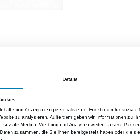
nst + Paketservice eine neue Briefmarkenedition heraus. D
lbstklebenden Marken durch Motive verschiedener Windmühle
ef), die Holländerwindmühle in Altkalen (Kompaktbrief), d
Details
ef).
Cookies
nhalte und Anzeigen zu personalisieren, Funktionen für soziale
Website zu analysieren. Außerdem geben wir Informationen zu I
r soziale Medien, Werbung und Analysen weiter. Unsere Partner
 Daten zusammen, die Sie ihnen bereitgestellt haben oder die s
n.