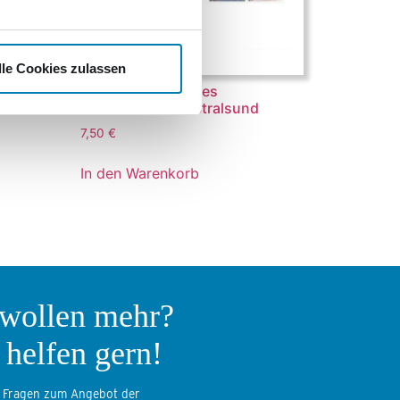
lle Cookies zulassen
60 Jahre Deutsches
Meeresmuseum Stralsund
7,50
€
In den Warenkorb
 wollen mehr?
 helfen gern!
 Fragen zum Angebot der