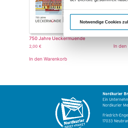
Notwendige Cookies zu
Tiere 
5,15
€
750 Jahre Ueckermuende
In den
2,00
€
In den Warenkorb
Nordkurier Br
Ein Unterneh
Nordkurier M
Friedrich-Enge
17033 Neubra