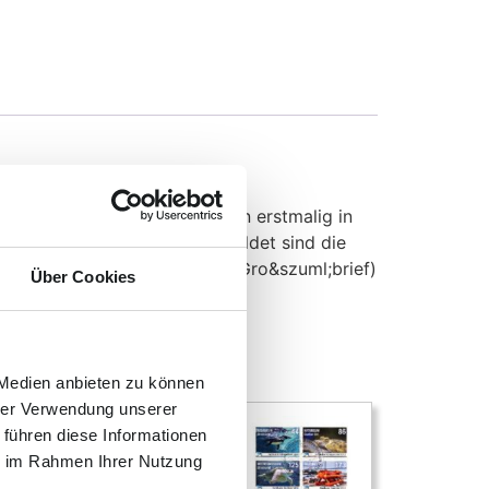
ie komplette Ausgabe erschien erstmalig in
n in unserer Region. Abgebildet sind die
ie Museumsmühle in Woldegk (Gro&szuml;brief)
Über Cookies
 Medien anbieten zu können
hrer Verwendung unserer
 führen diese Informationen
ie im Rahmen Ihrer Nutzung