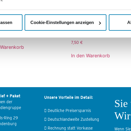
lassen
Cookie-Einstellungen anzeigen
A
unserer Heimat
50 Jahre Tierpark
Ueckermuende
7,50
€
 Warenkorb
In den Warenkorb
ief + Paket
Unsere Vorteile im Detail:
Sie
men der
ediengruppe
Deutliche Preisersparnis
Wir
ls-Ring 29
Deutschlandweite Zustellung
ndenburg
Rechnung statt Vorkasse
Wenn Sie