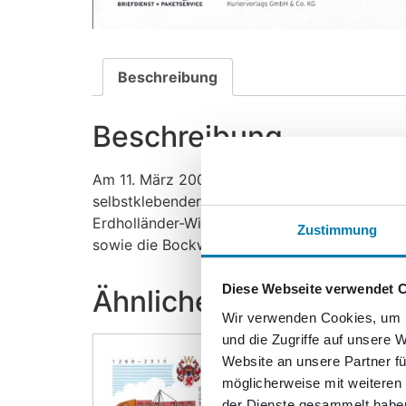
Beschreibung
Beschreibung
Am 11. März 2008 gab der Nordkurier Briefdie
selbstklebender Form. Geziert werden die se
Erdholländer-Windmühle in Benz (Standardbri
Zustimmung
sowie die Bockwindmühle in Pudagla (Maxibri
Diese Webseite verwendet 
Ähnliche Produkte
Wir verwenden Cookies, um I
und die Zugriffe auf unsere 
Website an unsere Partner fü
möglicherweise mit weiteren
der Dienste gesammelt habe