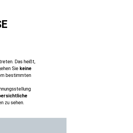
SE
treten. Das heißt,
 gehen Sie
keine
inem bestimmten
chnungsstellung
bersichtliche
en zu sehen.