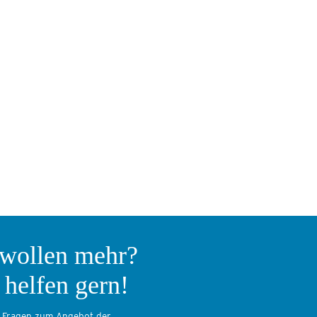
 wollen mehr?
 helfen gern!
 Fragen zum Angebot der