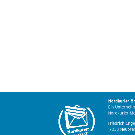
Nordkurier Br
Ein Unterneh
Nordkurier M
Friedrich-Enge
17033 Neubra