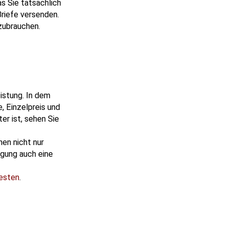
s Sie tatsächlich
Briefe versenden.
fzubrauchen.
istung. In dem
, Einzelpreis und
er ist, sehen Sie
nen nicht nur
egung auch eine
testen
.