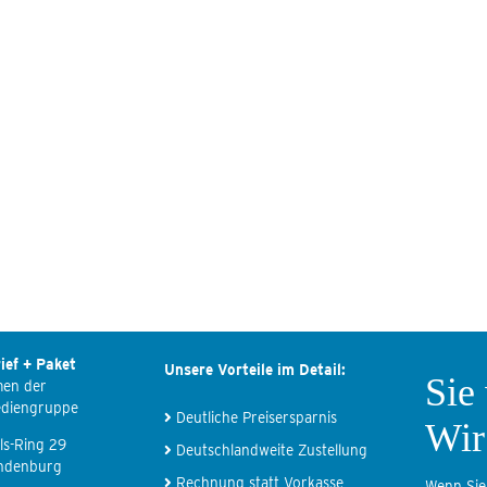
ief + Paket
Unsere Vorteile im Detail:
Sie
men der
ediengruppe
Deutliche Preisersparnis
Wir
ls-Ring 29
Deutschlandweite Zustellung
ndenburg
Rechnung statt Vorkasse
Wenn Sie