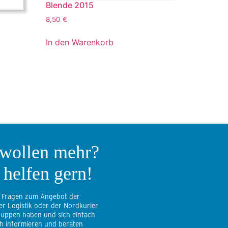
Blende 2015
8,50
€
In den Warenkorb
 wollen mehr?
 helfen gern!
 Fragen zum Angebot der
er Logistik oder der Nordkurier
uppen haben und sich einfach
ch informieren und beraten