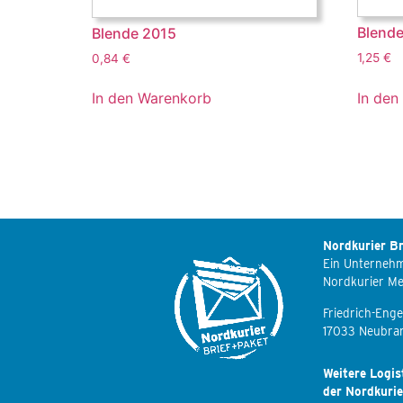
Blende
Blende 2015
1,25
€
0,84
€
In den
In den Warenkorb
Nordkurier Br
Ein Unterneh
Nordkurier M
Friedrich-Enge
17033 Neubra
Weitere Logis
der Nordkuri