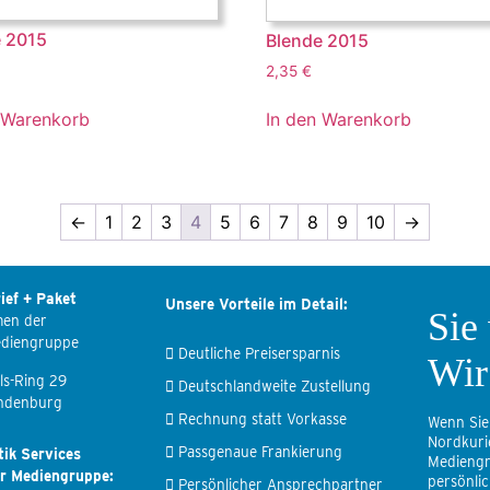
 2015
Blende 2015
2,35
€
 Warenkorb
In den Warenkorb
←
1
2
3
4
5
6
7
8
9
10
→
ief + Paket
Unsere Vorteile im Detail:
Sie
men der
ediengruppe
Deutliche Preisersparnis
Wir
ls-Ring 29
Deutschlandweite Zustellung
ndenburg
Rechnung statt Vorkasse
Wenn Sie
Nordkuri
Passgenaue Frankierung
tik Services
Mediengr
er Mediengruppe:
persönli
Persönlicher Ansprechpartner