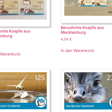
Beruehmte Koepfe aus
hmte Koepfe aus
Mecklenburg
enburg
4,09
€
In den Warenkorb
 Warenkorb