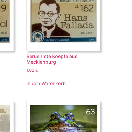
Beruehmte Koepfe aus
Mecklenburg
1,62
€
In den Warenkorb