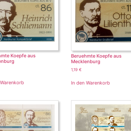
hmte Koepfe aus
Beruehmte Koepfe aus
enburg
Mecklenburg
1,19
€
 Warenkorb
In den Warenkorb