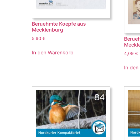
Beruehmte Koepfe aus
Mecklenburg
Berue
5,60
€
Meckl
In den Warenkorb
4,09
€
In den