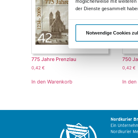
möglicherweise mit weiteren
der Dienste gesammelt habe
Notwendige Cookies zu
775 Jahre Prenzlau
750 Ja
0,42
€
0,42
€
In den Warenkorb
In den
Nordkurier Br
Ein Unterneh
Nordkurier M