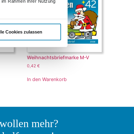
ie im Rahmen Ihrer Nutzung
lle Cookies zulassen
Weihnachtsbriefmarke M-V
0,42
€
In den Warenkorb
 wollen mehr?