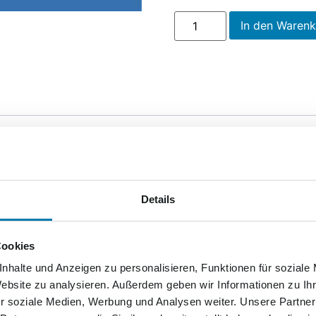
In den Waren
 von Fritz Reuter,
der in
Stavenhagen geboren wurde,
eine
Menschen berührt. Zum Gedenken an sein Vermächtnis bringt N
Details
e in der Sammlung.
Mit tiefem Respekt und Stolz
wird die V
riefmarke dargestellt
.
Cookies
nhalte und Anzeigen zu personalisieren, Funktionen für soziale
Website zu analysieren. Außerdem geben wir Informationen zu I
r soziale Medien, Werbung und Analysen weiter. Unsere Partner