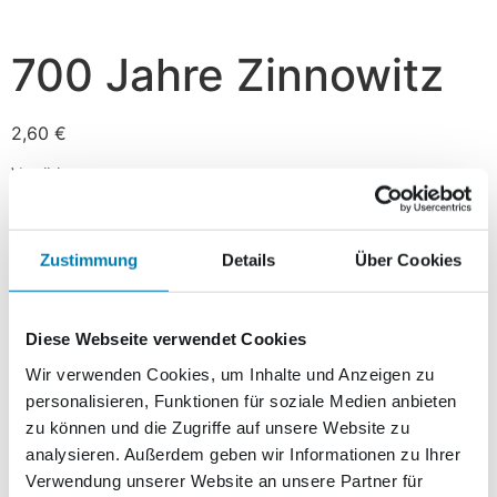
700 Jahre Zinnowitz
2,60
€
Vorrätig
In den Warenkorb
Zustimmung
Details
Über Cookies
Beschreibung
Diese Webseite verwendet Cookies
Beschreibung
Wir verwenden Cookies, um Inhalte und Anzeigen zu
personalisieren, Funktionen für soziale Medien anbieten
zu können und die Zugriffe auf unsere Website zu
Das heutige Ostseebad Zinnowitz wurde vor 700
analysieren. Außerdem geben wir Informationen zu Ihrer
Jahren, im Jahre 1309, zum ersten Mal als kleines
Verwendung unserer Website an unsere Partner für
Fischerdorf urkundlich erwähnt. Anlässlich dieses