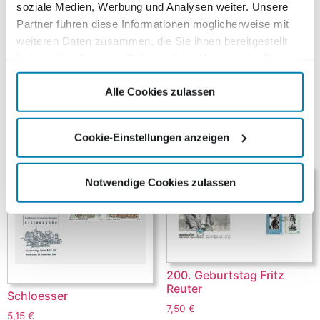
soziale Medien, Werbung und Analysen weiter. Unsere
Jubiläums wurde am 11. Februar 2009 eine eigene
Partner führen diese Informationen möglicherweise mit
Sonderbriefmarke mit dem Kurierverlag herausgegeben.
weiteren Daten zusammen, die Sie ihnen bereitgestellt
Es handelt sich dabei erstmals um eine selbstklebende
haben oder die sie im Rahmen Ihrer Nutzung der Dienste
Wertmarke für den Gro&szuml;brief (1,19 EURO). Als
gesammelt haben.
Motiv wurde eine Ortsansicht aus der Perspektive der
Alle Cookies zulassen
Seebrücke gewählt.
Ähnliche Produkte
Cookie-Einstellungen anzeigen
Notwendige Cookies zulassen
200. Geburtstag Fritz
Reuter
Schloesser
7,50
€
5,15
€