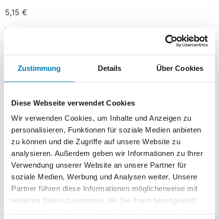
5,15
€
Vorrätig
In den Warenkorb
Zustimmung
Details
Über Cookies
Beschreibung
Diese Webseite verwendet Cookies
Beschreibung
Wir verwenden Cookies, um Inhalte und Anzeigen zu
personalisieren, Funktionen für soziale Medien anbieten
zu können und die Zugriffe auf unsere Website zu
Tiere unserer Heimat (Seeadler, Biber, Kraniche und
analysieren. Außerdem geben wir Informationen zu Ihrer
Fischotter) zieren als Motive dieser Edition die
Verwendung unserer Website an unsere Partner für
farbenfrohen Wertmarken.
soziale Medien, Werbung und Analysen weiter. Unsere
Partner führen diese Informationen möglicherweise mit
Ähnliche Produkte
weiteren Daten zusammen, die Sie ihnen bereitgestellt
haben oder die sie im Rahmen Ihrer Nutzung der Dienste