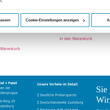
n.
lassen
Cookie-Einstellungen anzeigen
A
50 Jahre Mosaik
hre Deutsches
6,85
€
smuseum Stralsund
In den Warenkorb
 Warenkorb
ief + Paket
Unsere Vorteile im Detail:
Sie
men der
ediengruppe
Deutliche Preisersparnis
Wir
ls-Ring 29
Deutschlandweite Zustellung
ndenburg
Rechnung statt Vorkasse