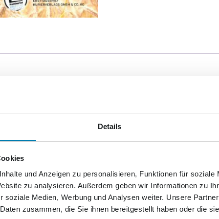
n einer neuen Kooperation seine 21. Edition heraus.
 Bäcker vier verschiedene Motive in den einzelnen Wertstu
-Bögen für die vier Formate sowie einen nassklebenden Bri
Details
cheint in einer limitierten Auflage von je 400 Stück.
Cookies
nhalte und Anzeigen zu personalisieren, Funktionen für soziale
Website zu analysieren. Außerdem geben wir Informationen zu I
r soziale Medien, Werbung und Analysen weiter. Unsere Partner
 Daten zusammen, die Sie ihnen bereitgestellt haben oder die s