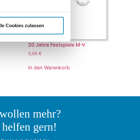
lle Cookies zulassen
20 Jahre Festspiele M-V
2,00
€
In den Warenkorb
 wollen mehr?
 helfen gern!