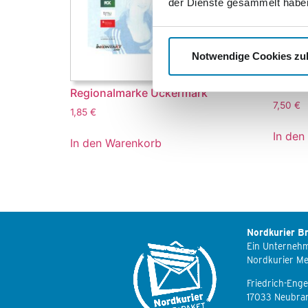
der Dienste gesammelt habe
Notwendige Cookies zu
60 Ja
Meere
Regionalmarke Uckermark
7,50
€
1,85
€
In den
In den Warenkorb
Nordkurier Br
Ein Unterneh
Nordkurier M
Friedrich-Enge
17033 Neubra