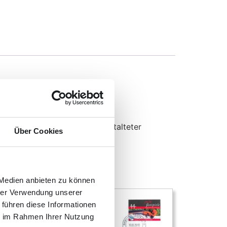
fen gestaltet.
efmarkensatz mit passend gestalteter
Über Cookies
 Medien anbieten zu können
hrer Verwendung unserer
 führen diese Informationen
ie im Rahmen Ihrer Nutzung