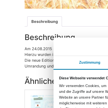
Beschreibung
Beschreibung
Am 24.08.2015 gibt der Kurierverlag im Rahme
Hierzu wurden in Zusammenarbeit mit dem Lila
Die neue Edition beinhaltet nummerierte 10er
Zustimmung
Umrandung und einen Ersttagsbrief. Beides ers
Diese Webseite verwendet 
Ähnliche Produkte
Wir verwenden Cookies, um I
und die Zugriffe auf unsere 
Website an unsere Partner fü
möglicherweise mit weiteren