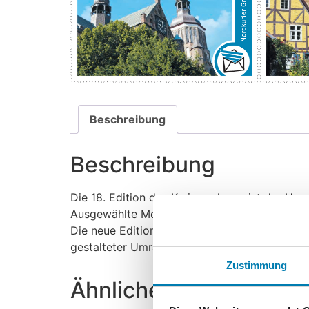
Beschreibung
Beschreibung
Die 18. Edition des Kurierverlages ist der Ha
Ausgewählte Motive zieren die vier selbstkle
Die neue Edition beinhaltet nummerierte 10er
gestalteter Umrandung und einen Ersttagsbrief
Zustimmung
Ähnliche Produkte