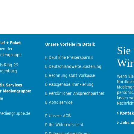
ief + Paket
Unsere Vorteile im Detail:
Sie
men der
ediengruppe
Deutliche Preisersparnis
Wir
ls-Ring 29
Deutschlandweite Zustellung
ndenburg
Rechnung statt Vorkasse
Wenn Sie
Nordkuri
Passgenaue Frankierung
tik Services
Mediengr
er Mediengruppe:
persönli
Persönlicher Ansprechpartner
lassen wo
de
Abholservice
Nachricht
>
Kontak
mediengruppe.de
Unsere AGB
>
Jobs u
Ihr Widerrufsrecht
Datenschutzerklärung